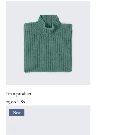
I'm a product
Precio
25,00 US$
New