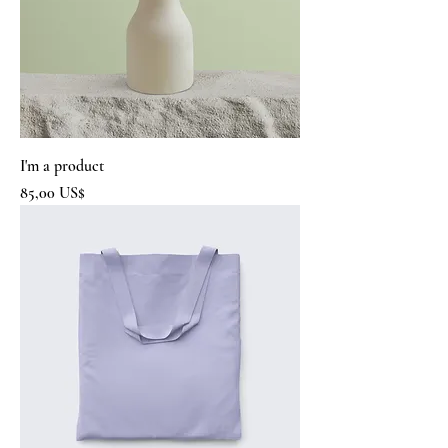
I'm a product
Precio
85,00 US$