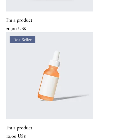
I'm a product
Precio
20,00 US$
Best Seller
I'm a product
Precio
10,00 US$