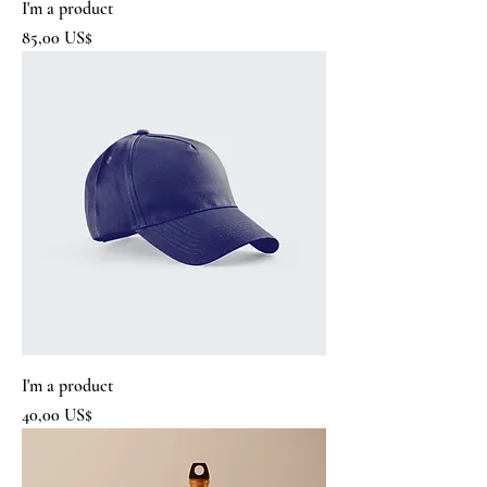
I'm a product
Precio
85,00 US$
I'm a product
Precio
40,00 US$