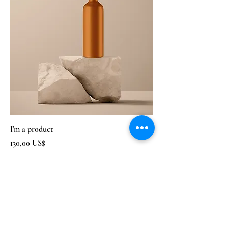
I'm a product
Precio
130,00 US$